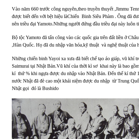
Vào năm 660 trước công nguyên,theo truyền thuyết ,Jimmu Tenno
được biết đến với bệt hiệu làChiến Binh Siêu Phàm . Ông đã đư
nên triều đại Yamoto.Những người đứng đầu triều đại này luôn t
Bộ tộc Yamoto đã tấn công vào các quốc gia trên đất liền ở Ch
,Hàn Quốc. Họ đã du nhập văn hóa,kỹ thuật và nghệ thuật của h
Những chiến binh Yayoi xa xưa đã biết chế tạo áo giáp, vũ khí t
Saimurai tại Nhật Bản.Vũ khí của thời kì sơ khai này là bao gồm
kỉ thứ % khi ngựa được du nhập vào Nhật Bản. Đến thế kỉ thứ 1
nước Nhật đã đè cao một khái niệm được du nhập từ Trung Quốc
Nhật gọi đó là Bushido