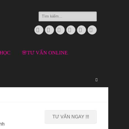
Search
for:
Facebook
Twitter
Email
Skype
Website
Phone
 HỌC
🌸TƯ VẤN ONLINE
Search
TƯ VẤN NGAY !!!
ynh