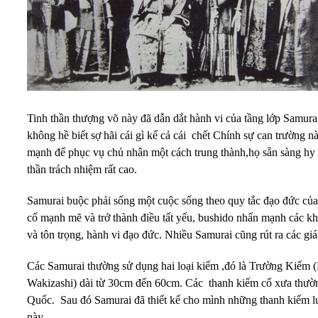
Tinh thần thượng võ này đã dẫn dắt hành vi của tầng lớp Samurai
không hề biết sợ hãi cái gì kể cả cái chết Chính sự can trường n
mạnh để phục vụ chủ nhân một cách trung thành,họ sẵn sàng hy 
thần trách nhiệm rất cao.
Samurai buộc phải sống một cuộc sống theo quy tắc đạo đức củ
cố mạnh mẽ và trở thành điều tất yếu, bushido nhấn mạnh các khá
và tôn trọng, hành vi đạo đức. Nhiều Samurai cũng rút ra các gi
Các Samurai thường sử dụng hai loại kiếm ,đó là Trường Kiếm
Wakizashi) dài từ 30cm đến 60cm. Các thanh kiếm cổ xưa thườ
Quốc. Sau đó Samurai đã thiết kế cho mình những thanh kiếm lư
này.