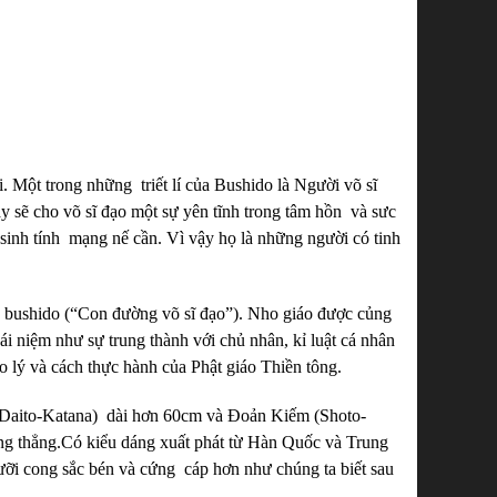
. Một trong những triết lí của Bushido là Người võ sĩ
ày sẽ cho võ sĩ đạo một sự yên tĩnh trong tâm hồn và sưc
sinh tính mạng nế cần. Vì vậy họ là những người có tinh
a bushido (“Con đường võ sĩ đạo”). Nho giáo được củng
i niệm như sự trung thành với chủ nhân, kỉ luật cá nhân
áo lý và cách thực hành của Phật giáo Thiền tông.
 (Daito-Katana) dài hơn 60cm và Đoản Kiếm (Shoto-
ng thẳng.Có kiểu dáng xuất phát từ Hàn Quốc và Trung
ỡi cong sắc bén và cứng cáp hơn như chúng ta biết sau