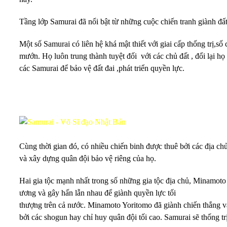
Tầng lớp Samurai đã nổi bật từ những cuộc chiến tranh giành đấ
Một số Samurai có liên hệ khá mật thiết với giai cấp thống trị,s
mướn. Họ luôn trung thành tuyệt đối với các chủ đất , đổi lại 
các Samurai để bảo vệ đất đai ,phát triển quyền lực.
Cùng thời gian đó, có nhiều chiến binh được thuê bởi các địa chủ
và xây dựng quân đội bảo vệ riêng của họ.
Hai gia tộc mạnh nhất trong số những gia tộc địa chủ, Minamoto
ương và gây hấn lẫn nhau để giành quyền lực tối
thượng trên cả nước. Minamoto Yoritomo đã giành chiến thắng v
bởi các shogun hay chỉ huy quân đội tối cao. Samurai sẽ thống t