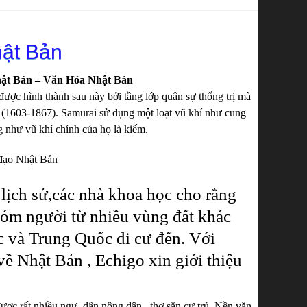
hật Bản
ật Bản – Văn Hóa Nhật Bản
ược hình thành sau này bởi tầng lớp quân sự thống trị mà
do (1603-1867). Samurai sử dụng một loạt vũ khí như cung
g như vũ khí chính của họ là kiếm.
ịch sử,các nhà khoa học cho rằng
hóm người từ nhiều vùng đất khác
 và Trung Quốc di cư đến. Với
ề Nhật Bản , Echigo xin giới thiệu
c rất nhiều ngư dân,nông dân , thợ săn cư trú. Nền văn