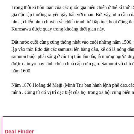
Trong thời kì hỗn loạn của các quốc gia hiếu chiến ở thế kỉ thứ
gia độc lập thường xuyên gây hấn với nhau. Bởi vậy, nhu cầu của
ninja, chiến binh chuyên về chiến tranh trái tập tục, hoạt động t
Kurosawa được quay trong khoảng thời gian này.
Đất nước cuối cùng cũng thống nhất vào cuối những năm 1500, 
lập vào thời Edo đặt các samurai lên hàng đầu, kế đó là nông dân
samurai buộc phải sống ở các thị trấn lâu đài, là những người 
được daimyo hay lãnh chúa chuá cấp cơm gạo. Samurai vô chủ đượ
năm 1600.
Năm 1876 Hoàng đế Meiji (Minh Trị) ban hành lệnh phế đao,cá
mình . Cũng từ đó vị trí đặc biệt của họ trong xã hội cũng biến 
Deal Finder