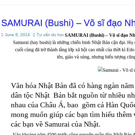
SAMURAI (Bushi) – Võ sĩ đạo N
Posted
Author
June 8, 2014
Tư vấn du học ASA
SAMURAI (Bushi) – Võ sĩ đạo Nh
on
Samurai (hay bushi) là những chiến binh Nhật Bản cận đại. Họ đ
cuối cùng đã trở thành tầng lớp xã hội cao nhất của thời kì E
tên, giáo và súng, nhưng biểu tượng cũn
Văn hóa Nhật Bản đã có hàng ngàn năm l
dân tộc Nhật Bản bắt nguồn từ nhiều n
nhau của Châu Á, bao gồm cả Hàn Quốc
mong muốn giúp các bạn tìm hiểu thêm v
các bạn về Samurai của Nhật.
Vào khoảng năm 4500 trước công nguyên,quần đảo Nhật Bản đượ