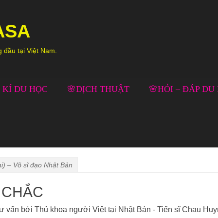
ASA
g đầu tại Việt Nam.
 KÍ DU HỌC
🌸DỊCH THUẬT
🌸HỎI – ĐÁP DU
) – Võ sĩ đạo Nhật Bản
G CHẮC
ư vấn bởi Thủ khoa người Việt tại Nhật Bản - Tiến sĩ Chau Hu