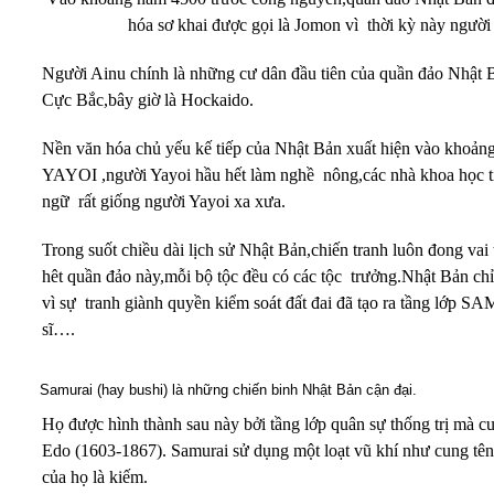
hóa sơ khai được gọi là Jomon vì thời kỳ này người
Người Ainu chính là những cư dân đầu tiên của quần đảo Nhật 
Cực Bắc,bây giờ là Hockaido.
Nền văn hóa chủ yếu kế tiếp của Nhật Bản xuất hiện vào khoản
YAYOI ,người Yayoi hầu hết làm nghề nông,các nhà khoa học t
ngữ rất giống người Yayoi xa xưa.
Trong suốt chiều dài lịch sử Nhật Bản,chiến tranh luôn đong vai
hêt quần đảo này,mỗi bộ tộc đều có các tộc trưởng.Nhật Bản ch
vì sự tranh giành quyền kiểm soát đất đai đã tạo ra tầng lớp 
sĩ….
Samurai (hay bushi) là những chiến binh Nhật Bản cận đại.
Họ được hình thành sau này bởi tầng lớp quân sự thống trị mà cuố
Edo (1603-1867). Samurai sử dụng một loạt vũ khí như cung tên
của họ là kiếm.