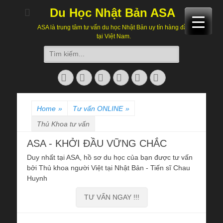
Du Học Nhật Bản ASA
ASA là trung tâm tư vấn du học Nhật Bản uy tín hàng đầu
tại Việt Nam.
Search
for:
Facebook
Twitter
Email
Skype
Website
Phone
Home
»
Tư vấn ONLINE
»
Thủ Khoa tư vấn
ASA - KHỞI ĐẦU VỮNG CHẮC
Duy nhất tại ASA, hồ sơ du học của bạn được tư vấn
bởi Thủ khoa người Việt tại Nhật Bản - Tiến sĩ Chau
Huynh
TƯ VẤN NGAY !!!