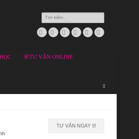
Search
for:
Facebook
Twitter
Email
Skype
Website
Phone
 HỌC
🌸TƯ VẤN ONLINE
Search
TƯ VẤN NGAY !!!
ynh