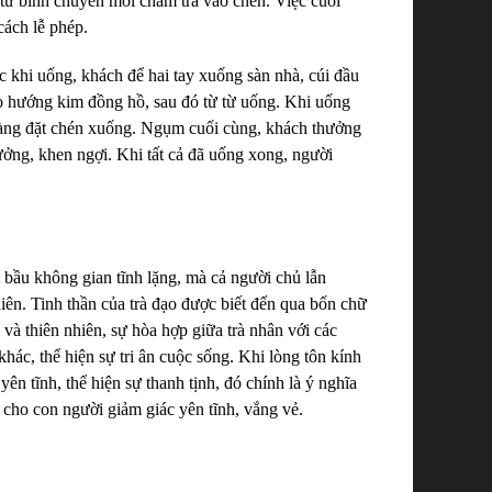
 từ bình chuyên mới châm trà vào chén. Việc cuối
cách lễ phép.
 khi uống, khách để hai tay xuống sàn nhà, cúi đầu
eo hướng kim đồng hồ, sau đó từ từ uống. Khi uống
nhàng đặt chén xuống. Ngụm cuối cùng, khách thưởng
tưởng, khen ngợi. Khi tất cả đã uống xong, người
ột bầu không gian tĩnh lặng, mà cả người chủ lẫn
iên. Tinh thần của trà đạo được biết đến qua bốn chữ
 và thiên nhiên, sự hòa hợp giữa trà nhân với các
khác, thể hiện sự tri ân cuộc sống. Khi lòng tôn kính
yên tĩnh, thể hiện sự thanh tịnh, đó chính là ý nghĩa
 cho con người giảm giác yên tĩnh, vắng vẻ.