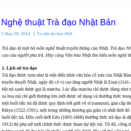
Nghệ thuật Trà đạo Nhật Bản
Posted
Author
May 29, 2014
Tư vấn du học ASA
on
Trà đạo là một bộ môn nghệ thuật truyền thống của Nhật. Trà đạo Nhậ
cao của người pha trà. Hãy cùng Văn hóa Nhật tìm hiểu môn nghệ th
1. Lịch sử trà đạo
Trà đạo được xem như là một điển hình văn hóa cổ xưa của Nhật Bản,
truyền thuyết Nhật, ngày đó có vị cao tăng người Nhật là Eisai (114
bột trà xanh được gọi là matcha. Lúc đầu matcha chỉ được dùng như 
xa hoa mà chỉ giới thượng lưu mới được sử dụng và thưởng thức trong
một buổi tiệc trà đã được quy định bởi giới võ sĩ (samurai), giai cấp 
Rikyu (1522-1591), một trong những thương gia giàu có nhất thời đó đ
buổi tiệc trà. Đến cuối thời Edo (1603-1868) thưởng thức trà đạo là 
1912) thì phụ nữ mới chính thức được tham dự tiệc trà. Từ đó, công d