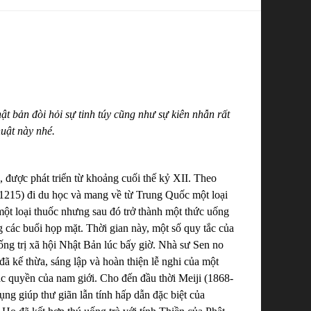
t bản đòi hỏi sự tinh túy cũng như sự kiên nhẫn rất
uật này nhé.
 được phát triển từ khoảng cuối thế kỷ XII. Theo
1-1215) đi du học và mang về từ Trung Quốc một loại
một loại thuốc nhưng sau đó trở thành một thức uống
 các buổi họp mặt. Thời gian này, một số quy tắc của
thống trị xã hội Nhật Bản lúc bấy giờ. Nhà sư Sen no
ã kế thừa, sáng lập và hoàn thiện lễ nghi của một
đặc quyền của nam giới. Cho đến đầu thời Meiji (1868-
ụng giúp thư giãn lẫn tính hấp dẫn đặc biệt của