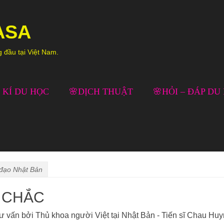
ASA
g đầu tại Việt Nam.
 KÍ DU HỌC
🌸DỊCH THUẬT
🌸HỎI – ĐÁP DU
 đạo Nhật Bản
G CHẮC
ư vấn bởi Thủ khoa người Việt tại Nhật Bản - Tiến sĩ Chau Hu