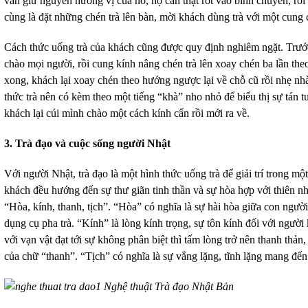
vẫn giữ nguyên hương vị của nó, họ cẩn thật rót vào bình chuyên, rồi
cùng là đặt những chén trà lên bàn, mời khách dùng trà với một cung 
Cách thức uống trà của khách cũng được quy định nghiêm ngặt. Trước
chào mọi người, rồi cung kính nâng chén trà lên xoay chén ba lần th
xong, khách lại xoay chén theo hướng ngược lại về chỗ cũ rồi nhẹ 
thức trà nên có kèm theo một tiếng “khà” nho nhỏ để biểu thị sự tán 
khách lại cúi mình chào một cách kính cẩn rồi mới ra về.
3. Trà đạo và cuộc sống người Nhật
Với người Nhật, trà đạo là một hình thức uống trà để giải trí trong m
khách đều hướng đến sự thư giãn tinh thần và sự hòa hợp với thiên nh
“Hòa, kính, thanh, tịch”. “Hòa” có nghĩa là sự hài hòa giữa con người
dụng cụ pha trà. “Kính” là lòng kính trọng, sự tôn kính đối với người 
với vạn vật đạt tới sự không phân biệt thì tấm lòng trở nên thanh thản, 
của chữ “thanh”. “Tịch” có nghĩa là sự vắng lặng, tĩnh lặng mang đến