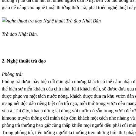
hương vị trà đã thu hút rất nhiều người dân Nhật đến với thú uống trà
giáo để nâng cao nghệ thuật thưởng thức trà, phát triển nghệ thuật nà
Trà đạo Nhật Bản.
2. Nghệ thuật trà đạo
Phòng trà:
Phòng trà được bày biện rất đơn giản nhưng khách có thể cảm nhận đ
thể hiện sự mến khách của chủ nhà. Khi khách đến, sẽ được đưa qua 
được phục vụ một tách nước nóng, khách được đưa ra khu vườn dẫn đ
mang nét độc đáo riêng biệt của trà đạo, mỗi thứ trong vườn đều mang
yên ả. Tại đây, khách dừng lại dùng vòi nước có sẵn trong vườn để rử
kimono truyền thống cúi mình tiếp đón khách một cách nhẹ nhàng và 
phòng trà thường bao giờ cũng thấp khiến mọi người đều phải cúi mìn
Trong phòng trà, trên tường người ta thường treo những bức thư pháp