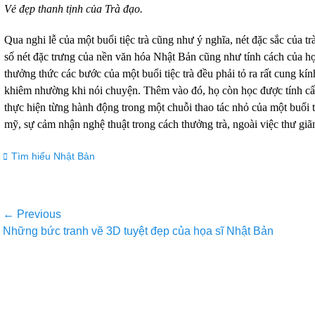
Vẻ đẹp thanh tịnh của Trà đạo.
Qua nghi lễ của một buổi tiệc trà cũng như ý nghĩa, nét đặc sắc của t
số nét đặc trưng của nền văn hóa Nhật Bản cũng như tính cách của họ.
thưởng thức các bước của một buổi tiệc trà đều phải tỏ ra rất cung kín
khiêm nhường khi nói chuyện. Thêm vào đó, họ còn học được tính cẩn 
thực hiện từng hành động trong một chuỗi thao tác nhỏ của một buổi ti
mỹ, sự cảm nhận nghệ thuật trong cách thưởng trà, ngoài việc thư giãn
Categories
Tìm hiểu Nhật Bản
Post
← Previous
Previous
Next
Những bức tranh vẽ 3D tuyệt đẹp của họa sĩ Nhật Bản
navigation
post:
post: