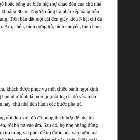
ỗ hoặc bằng tre biểu hiện sự chào đón của chủ nhà
ao khoảng 30cm. Người uống trà phải xếp bằng trên
ụng. Trên bàn đặt một cái đèn giấy kiểu Nhật chỉ đủ
có: Ấm, chén, bình đựng trà, bình chuyên, bình hãm
c trà, khách được phục vụ một chiếc bánh ngọt xinh
g hạn như hình lá momiji (một loại lá đỏ vào mùa
n này, chủ nhà tiến hành các bước pha trà.
ong nồi đun vừa đủ độ nóng thích hợp để pha trà
én, rồi bỏ trà vào ấm. Sau đó, họ nhẹ nhàng dùng
m trà trong vài phút để trà được hòa vào nước mà