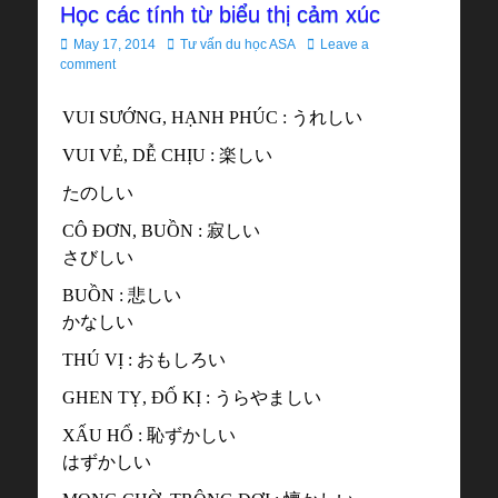
Học các tính từ biểu thị cảm xúc
Posted
Author
May 17, 2014
Tư vấn du học ASA
Leave a
on
comment
VUI SƯỚNG, HẠNH PHÚC : うれしい
VUI VẺ, DỄ CHỊU : 楽しい
たのしい
CÔ ĐƠN, BUỒN : 寂しい
さびしい
BUỒN : 悲しい
かなしい
THÚ VỊ : おもしろい
GHEN TỴ, ĐỐ KỊ : うらやましい
XẤU HỔ : 恥ずかしい
はずかしい