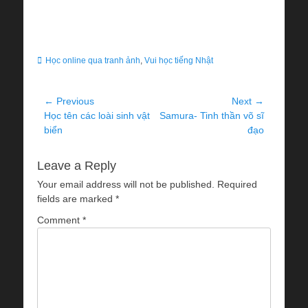
Categories
Học online qua tranh ảnh
,
Vui học tiếng Nhật
Post
← Previous
Next →
Previous
Next
Học tên các loài sinh vật
Samura- Tinh thần võ sĩ
navigation
post:
post:
biển
đạo
Leave a Reply
Your email address will not be published.
Required
fields are marked
*
Comment
*