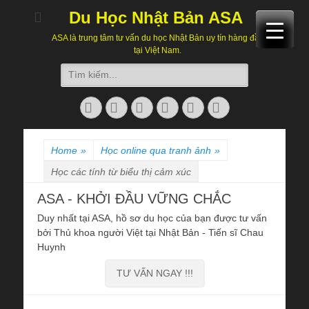
Du Học Nhật Bản ASA
ASA là trung tâm tư vấn du học Nhật Bản uy tín hàng đầu
tại Việt Nam.
Search
for:
Facebook
Twitter
Email
Skype
Website
Phone
Home
»
Học online qua tranh ảnh
»
Học các tính từ biểu thị cảm xúc
ASA - KHỞI ĐẦU VỮNG CHẮC
Duy nhất tại ASA, hồ sơ du học của bạn được tư vấn
bởi Thủ khoa người Việt tại Nhật Bản - Tiến sĩ Chau
Huynh
TƯ VẤN NGAY !!!