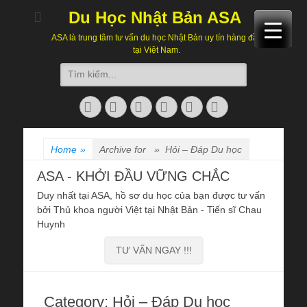
Du Học Nhật Bản ASA
ASA là trung tâm tư vấn du học Nhật Bản uy tín hàng đầu
tại Việt Nam.
Search
for:
Facebook
Twitter
Email
Skype
Website
Phone
Home
»
Archive for »
Hỏi – Đáp Du học
ASA - KHỞI ĐẦU VỮNG CHẮC
Duy nhất tại ASA, hồ sơ du học của bạn được tư vấn
bởi Thủ khoa người Việt tại Nhật Bản - Tiến sĩ Chau
Huynh
TƯ VẤN NGAY !!!
Category:
Hỏi – Đáp Du học